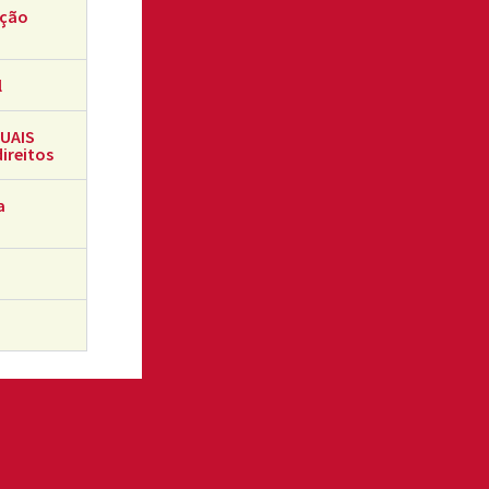
ação
l
XUAIS
ireitos
a