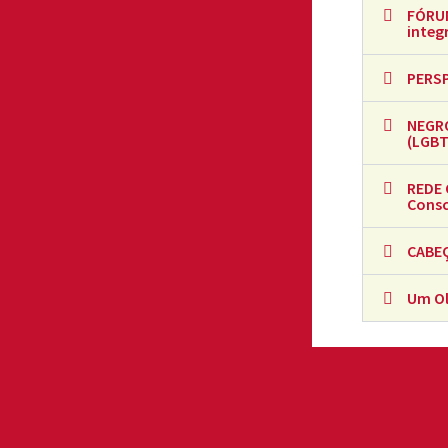
FÓRU
integ
PERSP
NEGRO
(LGBT
REDE 
Consc
CABEÇ
Um Ol