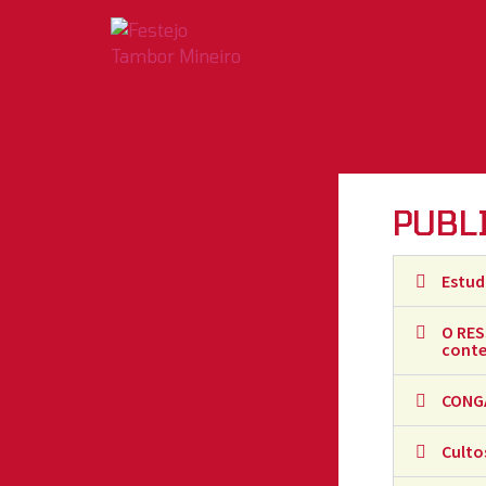
PUBL
Estud
O RES
conte
CONGA
Culto